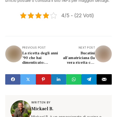
ufficio postale o consulta il sito INPS per maggiori dettagli.
4/5 - (22 Voti)
PREVIOUS POST
NEXT POST
La ricetta degli anni
Bucatini
'90 che hai
all'amatriciana (la
dimenticato:
vera ricetta che
spaghetti al tonno
usano solo le
così non li fai più!
trattorie)
WRITTEN BY
Mickael B.
Mickael B. è un appassionato di cucina e