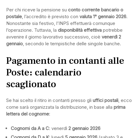
Per chi riceve la pensione su
conto corrente bancario o
postale
, l’accredito è previsto con
valuta 1° gennaio 2026
.
Nonostante sia festivo, l’INPS effettuerà comunque
l’operazione. Tuttavia, la
disponibilità effettiva
potrebbe
avvenire il giorno lavorativo successivo, cioè
venerdì 2
gennaio
, secondo le tempistiche delle singole banche.
Pagamento in contanti alle
Poste: calendario
scaglionato
Se hai scelto il ritiro in contanti presso gli
uffici postali
, ecco
come sarà organizzata la distribuzione, in base alla
prima
lettera del cognome
:
Cognomi da A a C
: venerdì
2 gennaio 2026
Cognomi da D a K
: lunedì
5 gennaio 2026
(sabato 3 e