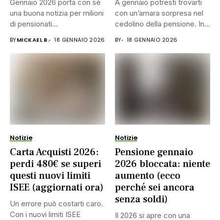
Gennaio 2026 porta con sé
A gennaio potresti trovarti
una buona notizia per milioni
con un’amara sorpresa nel
di pensionati...
cedolino della pensione. In...
BY
MICKAEL B.
18 GENNAIO 2026
BY
18 GENNAIO 2026
Notizie
Notizie
Carta Acquisti 2026:
Pensione gennaio
perdi 480€ se superi
2026 bloccata: niente
questi nuovi limiti
aumento (ecco
ISEE (aggiornati ora)
perché sei ancora
senza soldi)
Un errore può costarti caro.
Con i nuovi limiti ISEE
Il 2026 si apre con una