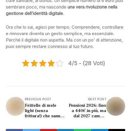
cure sanitarie, ai bonus. Un semplice numero di 6 euro può
sembrare poco, ma nasconde
una vera rivoluzione nella
gestione dell’identità digitale
.
Ora che lo sai, agisci per tempo. Comprendere, controllare
e rinnovare diventa un gesto semplice, ma essenziale.
Perché il digitale non aspetta. Ma con un po’ di attenzione,
puoi sempre restare connesso al tuo futuro.
4/5 - (28 Voti)
PREVIOUS POST
NEXT POST
Frittelle di mele
Pensioni 2026: fino
light (senza
a 440€ in più, ma
frittura!) che sanno
dal 2027 cambia
di vero peccato di
tutto (e non piacerà)
gola