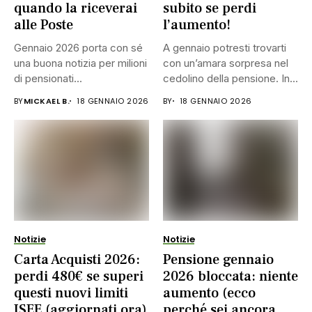
quando la riceverai
subito se perdi
alle Poste
l’aumento!
Gennaio 2026 porta con sé
A gennaio potresti trovarti
una buona notizia per milioni
con un’amara sorpresa nel
di pensionati...
cedolino della pensione. In...
BY
MICKAEL B.
18 GENNAIO 2026
BY
18 GENNAIO 2026
Notizie
Notizie
Carta Acquisti 2026:
Pensione gennaio
perdi 480€ se superi
2026 bloccata: niente
questi nuovi limiti
aumento (ecco
ISEE (aggiornati ora)
perché sei ancora