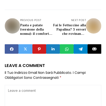
PREVIOUS POST
NEXT POST
Pasta e patate
Fai le Fettuccine alla
(versione della
Papalina? 3 errori
nonna): il comfort
che rovinano il
food che scalda
piatto romano
cuore e ricordi
LEAVE A COMMENT
Il Tuo Indirizzo Email Non Sarà Pubblicato.
I Campi
Obbligatori Sono Contrassegnati
*