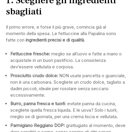
1. Scegliere gli ingredienti
sbagliati
Il primo errore, e forse il più grave, comincia già al
momento della spesa. Le fettuccine alla Papalina sono
fatte con
ingredienti precisi e di qualità
.
Fettuccine fresche:
meglio se all’uovo e fatte a mano o
acquistate in un buon pastificio. La consistenza
dev’essere vellutata e corposa.
Prosciutto crudo dolce:
NON usate pancetta o guanciale,
non è una carbonara. Scegliete un crudo dolce, tagliato a
dadini piccoli, ideale per rosolare senza seccarsi
eccessivamente.
Burro, panna fresca e tuorli
: evitate panna da cucina,
scegliete quella fresca liquida. E le uova? Solo i tuorli,
meglio se di giornata, per una crema liscia e vellutata.
Parmigiano Reggiano DOP:
grattugiato al momento, deve
dare sapidità e corpo, senza coprire gli altri sapori.