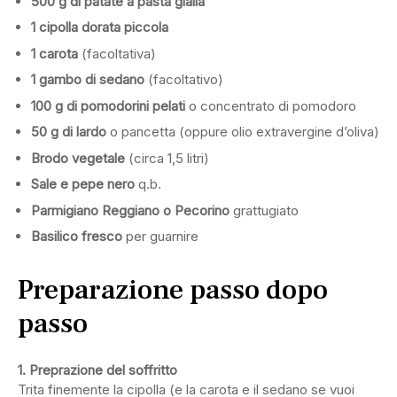
500 g di patate a pasta gialla
1 cipolla dorata piccola
1 carota
(facoltativa)
1 gambo di sedano
(facoltativo)
100 g di pomodorini pelati
o concentrato di pomodoro
50 g di lardo
o pancetta (oppure olio extravergine d’oliva)
Brodo vegetale
(circa 1,5 litri)
Sale e pepe nero
q.b.
Parmigiano Reggiano o Pecorino
grattugiato
Basilico fresco
per guarnire
Preparazione passo dopo
passo
1. Preprazione del soffritto
Trita finemente la cipolla (e la carota e il sedano se vuoi