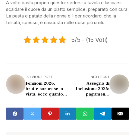
A volte basta proprio questo: sedersi a tavola e lasciarsi
scaldare il cuore da un piatto semplice, preparato con cura.
La pasta e patate della nonna è lì per ricordarci che la
felicità, spesso, è nascosta nelle cose più umili.
5/5 - (15 Voti)
PREVIOUS POST
NEXT POST
Pensioni 2026,
Assegno di
brutte sorprese in
Inclusione 2026:
vista: ecco quanto ti
pagamento
taglieranno (tabella
anticipato INPS
shock)
(ecco le nuove date)